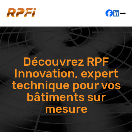
Découvrez RPF
Innovation, expert
technique pour vos
bâtiments sur
mesure